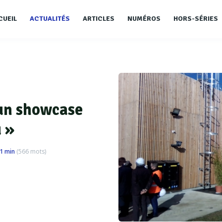
CUEIL
ACTUALITÉS
ARTICLES
NUMÉROS
HORS-SÉRIES
 un showcase
u »
1 min
(
566
mots)