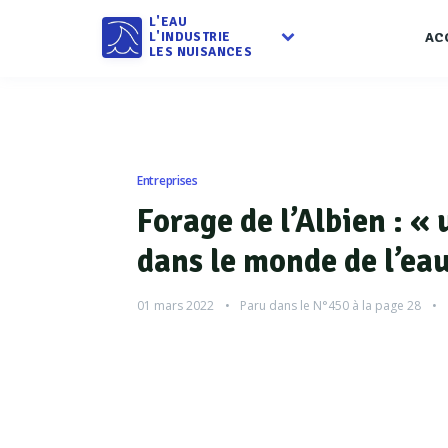
L'EAU
L'INDUSTRIE
AC
LES NUISANCES
Entreprises
Forage de l’Albien : «
dans le monde de l’ea
01 mars 2022
Paru dans le
N°450
à la page 28