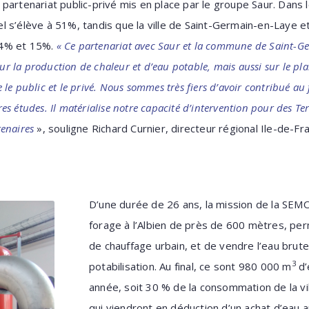
partenariat public-privé mis en place par le groupe Saur. Dans 
riel s’élève à 51%, tandis que la ville de Saint-Germain-en-Laye 
34% et 15%.
«
Ce partenariat avec Saur et la commune de Saint-Ge
our la production de chaleur et d’eau potable, mais aussi sur le pla
le public et le privé. Nous sommes très fiers d’avoir contribué au
ères études. Il matérialise notre capacité d’intervention pour des Te
rtenaires
», souligne Richard Curnier, directeur régional Ile-de-F
D’une durée de 26 ans, la mission de la SEMO
forage à l’Albien de près de 600 mètres, per
de chauffage urbain, et de vendre l’eau brute 
3
potabilisation. Au final, ce sont 980 000 m
d’
année, soit 30 % de la consommation de la vi
qui viendront en déduction d’un achat d’eau 