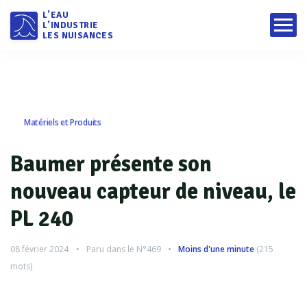
L'EAU
L'INDUSTRIE
LES NUISANCES
Matériels et Produits
Baumer présente son
nouveau capteur de niveau, le
PL 240
08 février 2024
Paru dans le
N°469
Moins d'une minute
(
215
mots)