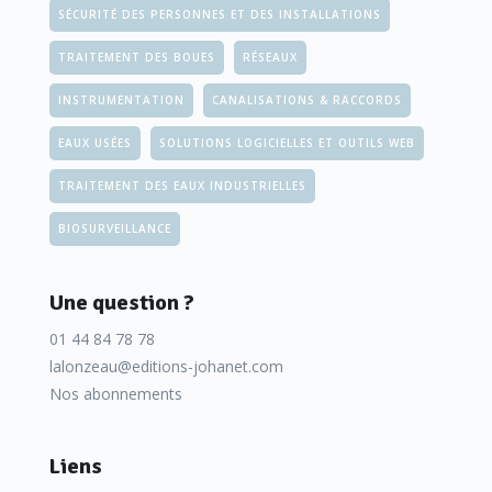
SÉCURITÉ DES PERSONNES ET DES INSTALLATIONS
TRAITEMENT DES BOUES
RÉSEAUX
INSTRUMENTATION
CANALISATIONS & RACCORDS
EAUX USÉES
SOLUTIONS LOGICIELLES ET OUTILS WEB
TRAITEMENT DES EAUX INDUSTRIELLES
BIOSURVEILLANCE
Une question ?
01 44 84 78 78
lalonzeau@editions-johanet.com
Nos abonnements
Liens