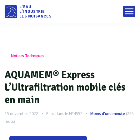
L'EAU
L'INDUSTRIE
LES NUISANCES
Notices Techniques
AQUAMEM® Express
L’Ultrafiltration mobile clés
en main
15 novembre 2022
Paru dans le
N°4552
Moins d'une minute
(
255
mots)