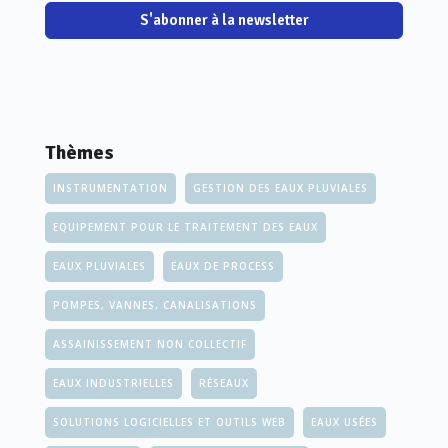
S'abonner à la newsletter
Thèmes
INSTRUMENTATION
GESTION DES EAUX PLUVIALES
EQUIPEMENT POUR LE TRAITEMENT DES EAUX
EAUX PLUVIALES
EAUX DE PROCESS
POMPES, VANNES, CANALISATIONS
ASSAINISSEMENT NON COLLECTIF
EAUX INDUSTRIELLES
RÉSEAUX
SOLUTIONS LOGICIELLES ET OUTILS WEB
EAUX USÉES