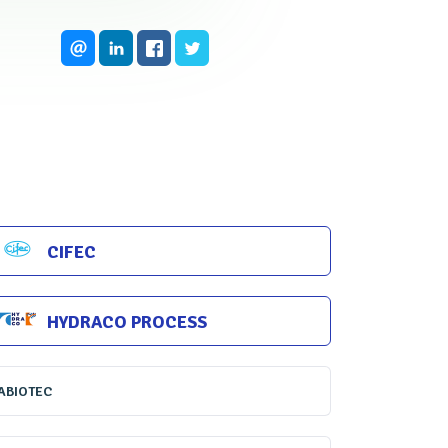
itement de l'eau. Ce suivi
onomies de produits chimiques,
fé, Chargée de
CIFEC
HYDRACO PROCESS
ABIOTEC