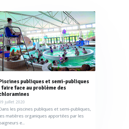
travaillons sur la technologie
sommer moitié-moins d’énergie
Vrillet, Directeur technique.
Piscines publiques et semi-publiques
ositif de régulation en continu
: faire face au problème des
chloramines
rmet d’abaisser encore la
09 juillet 2020
Dans les piscines publiques et semi-publiques,
les matières organiques apportées par les
baigneurs e...
violets optimisée) d’Hanovia