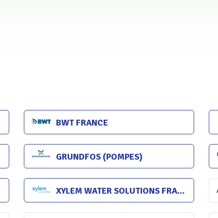
entes mesures et réguler différents paramètres indispensables au tra
 économies d'eau, par le suivi des chloramines notamment, des éc
écessaire, et donc des économies d'énergie
» explique Nahéma Gouf
lectronique.
ts, ce qui permet d’avoir un accès en ligne
es différents paramètres.
BWT FRANCE
ramines
GRUNDFOS (POMPES)
mines peuvent être produites par l'action du
XYLEM WATER SOLUTIONS FRANCE
es laissées par les baigneurs, notamment la
peuvent être à l’origine, dans les piscines