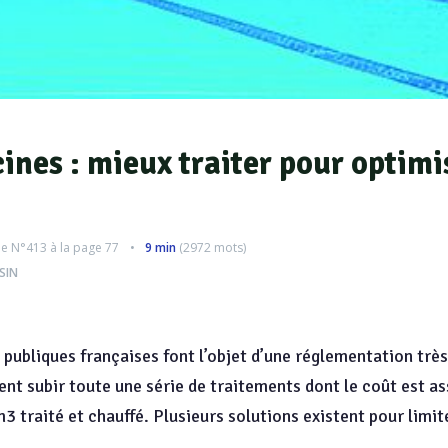
ines : mieux traiter pour optimi
le
N°413
à la page 77
9 min
(
2972
mots)
SIN
publiques françaises font l’objet d’une réglementation très
ent subir toute une série de traitements dont le coût est ass
m3 traité et chauffé. Plusieurs solutions existent pour limi