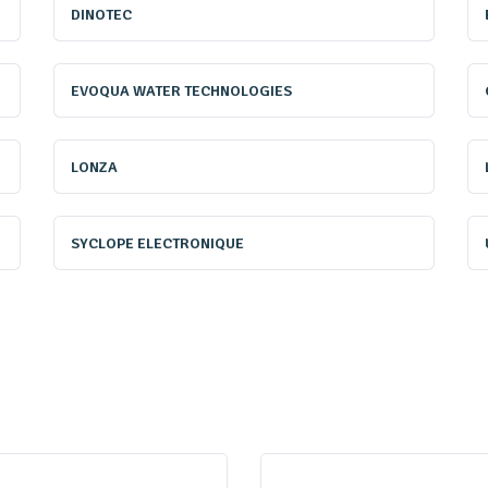
nte, allergène et irritante. Le taux de
DINOTEC
 inférieur à 0,6 mg/l, et plusieurs types de
ter leur quantité de façon efficace.
EVOQUA WATER TECHNOLOGIES
La première méthode de
LONZA
traitement consiste à
utiliser les UV pour
SYCLOPE ELECTRONIQUE
détruire les chloramines.
,
,
,
,
,
UVGermi
Bio-UV
Abiotec
Cifec
Comap
Eu
proposent des réacteurs UV dédiés aux pisci
UV ont deux propriétés : la désinfection (la des
virus, etc.), et la destruction des chloramines
»
Responsable scientifique piscines publiques 
respecter le seuil des 0,6 mg/l de chloramines, 
de l’eau potable dans les bassins, dont le prix d