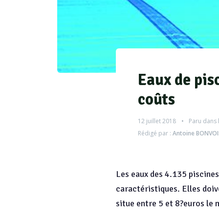
Eaux de pisc
coûts
12 juillet 2018
Paru dans 
Rédigé par :
Antoine BONVOI
Les eaux des 4.135 piscines 
caractéristiques. Elles doiv
situe entre 5 et 8?euros le 