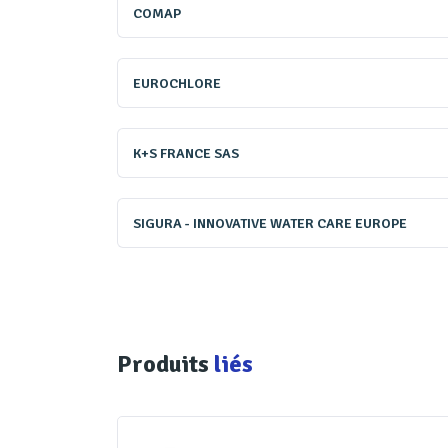
couvertes, d’une eau malodora
COMAP
chloramines doit toujours être
traitements existent pour limi
EUROCHLORE
K+S FRANCE SAS
SIGURA - INNOVATIVE WATER CARE EUROPE
Produits
liés