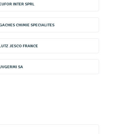
EUFOR INTER SPRL
GACHES CHIMIE SPECIALITES
LUTZ JESCO FRANCE
UVGERMI SA
(Hanovia)
for Inter
nes recevant du public. «
Les
truction des bactéries, des
 précise Delphine Cassan,
de BIO-UV France. « P
our
les piscines rajoutent souvent
u m³ se situe entre 5 et