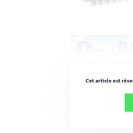
Cet article est rése
Optimiser la mesure et
Ainsi,
p
Syclope Electronique
«
Notre équipement ALTICE’O, s
multi-bassins : avec un seul éq