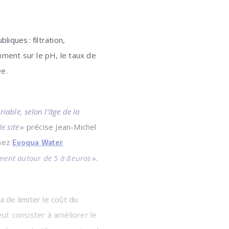
iques : filtration,
mment sur le pH, le taux de
ée.
iable, selon l’âge de la
le site
» précise Jean-Michel
chez
Evoqua Water
ement autour de 5 à 8 euros
».
 de limiter le coût du
ut consister à améliorer le