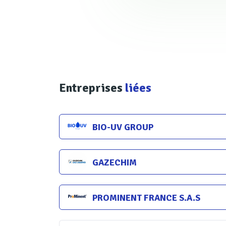
L'ALTICE’O peut réaliser différ
précis permet d’engendrer des
en injectant juste ce qui est n
communication pour Syclope E
Entreprises
liées
Les appareils sont communican
et en temps réel aux suivis d
BIO-UV GROUP
Limiter le taux de chlo
GAZECHIM
Dans les piscines, des chlora
PROMINENT FRANCE S.A.S
chlore sur les matières azoté
transpiration et l'urine. Elles 