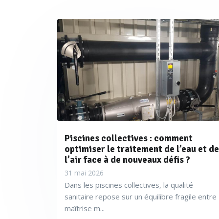
chloramine est passé à 0,2 mg/l.
0,6 mg/l). Et la technologie pe
conséquentes
» précise Delphi
Piscines collectives : comment
optimiser le traitement de l’eau et de
l’air face à de nouveaux défis ?
31 mai 2026
Dans les piscines collectives, la qualité
sanitaire repose sur un équilibre fragile entre
maîtrise m...
Eufor Inter commercialise de