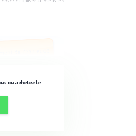
doser et utiliser au mieux les
ous ou achetez le
hysico-chimiques de l’eau.
régulateur multi-paramètres et
urs bassins sur un même site.