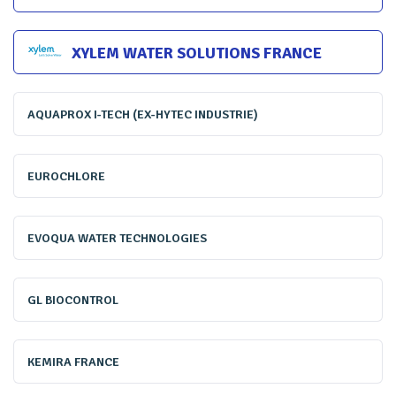
responsable technique des produits formulés chez BWT.
XYLEM WATER SOLUTIONS FRANCE
AQUAPROX I-TECH (EX-HYTEC INDUSTRIE)
EUROCHLORE
EVOQUA WATER TECHNOLOGIES
GL BIOCONTROL
«Depuis 15 ans, nous équipons les utilités (+ de 70 bassins de
KEMIRA FRANCE
TAR) sans aucune alerte Legionella Pneumophila 1 Eau de