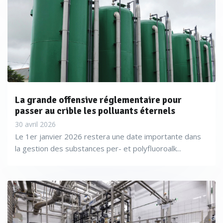
ne fait pas l’hypochlorite. Il est par exemple intéressant pour
tout ce qui est eau chaude sanitaire dans les maisons de
retraite, les hôpitaux, bref là où un public fragile ne doit
surtout pas être exposé à la légionnelle»
explique Jérémie
Machémy (Evoqua).
La grande offensive réglementaire pour
passer au crible les polluants éternels
30 avril 2026
Le 1er janvier 2026 restera une date importante dans
la gestion des substances per- et polyfluoroalk...