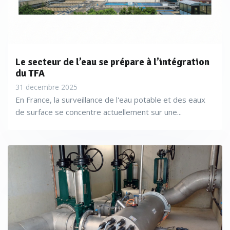
Le secteur de l’eau se prépare à l’intégration
du TFA
Une quarantaine d’unités OSG fonctionnent actuellement
31 decembre 2025
avec des débits plus ou moins importants, essentiellement en
En France, la surveillance de l'eau potable et des eaux
TAR»
affirme ainsi Johann Scuiller (Hydrex®). Particularité
de surface se concentre actuellement sur une...
chez Hydrex® : ces machines ne sont pas vendues mais
mises à disposition avec le service associé selon notre
modèle financier WAAS (Water As A Service).
«Cela évite
l’investissement au client et nous permet de l’accompagner
lors de l’exploitation des unités d’électrolyse, notre offre
commerciale incluant l’assistance technique, la maintenance
préventive et curative de l’OSG sur toute la durée de la mise à