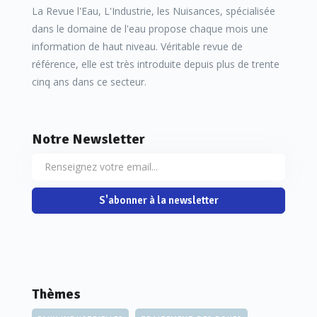
La Revue l'Eau, L'Industrie, les Nuisances, spécialisée
dans le domaine de l'eau propose chaque mois une
information de haut niveau. Véritable revue de
référence, elle est très introduite depuis plus de trente
cinq ans dans ce secteur.
Notre Newsletter
S'abonner à la newsletter
Afin d’assurer la sécurité, Eurochlore utilise exclusivement
des chloromètres à dépression qui se coupent
automatiquement en cas de fuite. C’est la solution qu’a
Thèmes
choisie la société Ardo, spécialisée en préparation de