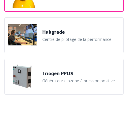
Autre trait commun, les fournisseurs de produits ou
solutions désinfectants accompagnent en général leur
Hubgrade
offre de tout ce qui est nécessaire à l’utilisation: systèmes
Centre de pilotage de la performance
d’injection, de dosage, de contrôle, de surveillance à
distance, etc. Certains vont même jusqu’à offrir des
services d’assistance plus ou moins complets. Après tout,
la désinfection n’est pas le cœur de métier de leurs clients
Triogen PPO3
industriels.
«Nous proposons un package regroupant la
Générateur d'ozone à pression positive
chimie, les équipements (les systèmes d’injection, de
régulation, de mesures en ligne), les services associés
(assistance technique, expertise, formation), et de plus en
plus le smart monitoring via Hubgrade, la plateforme digitale
de Veolia. Nous l’avons en tout cas déjà décliné pour les TAR»