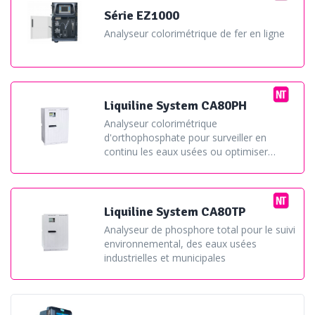
100.000 EH). Dans le cas de cours d’eau sensible ou de
Série EZ1000
Analyseur colorimétrique de fer en ligne
lac, le seuil à ne pas dépasser, fixé par arrêt préfectoral,
peut être abaissé de 0,5 à 0,2 mg/L.
Liquiline System CA80PH
Analyseur colorimétrique
d'orthophosphate pour surveiller en
continu les eaux usées ou optimiser
l'injection des floculants
Liquiline System CA80TP
Analyseur de phosphore total pour le suivi
environnemental, des eaux usées
industrielles et municipales