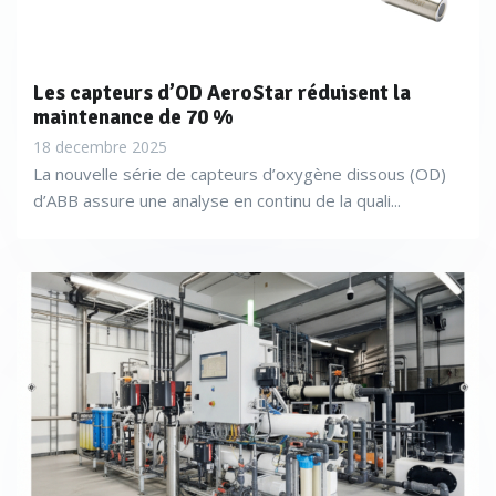
mesures entre 0,015 et 2 mg/L, son Phosphax sc MR
entre 0,05 et 15 mg/L, et son Phosphax sc HR entre 1 et
50 mg/L. Son 5500sc, adapté à l’analyse des eaux propres
Les capteurs d’OD AeroStar réduisent la
maintenance de 70 %
de chaudière, a même un modèle avec des mesures
18 decembre 2025
comprises entre 0,004 et 3 mg/L.
La nouvelle série de capteurs d’oxygène dissous (OD)
d’ABB assure une analyse en continu de la quali...