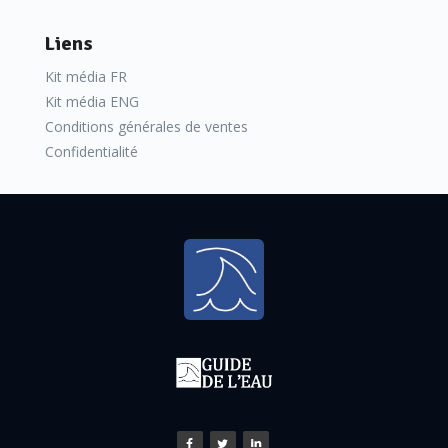
Liens
Kit média FR
Kit média ENG
Conditions générales de ventes
Prendre en compte
le paramètre à mesurer
Confidentialité
La différence entre les différents équipements disponibles
se situe parfois au niveau du paramètre à mesurer. Car les
eaux usées nécessiteront d'analyser plutôt le phosphore
total, tandis que l'on surveillera les phosphates et les
autres nutriments dans les eaux propres. Chez
Endress+Hauser, ce sera le Liquiline System CA80TP pour
le phosphore total, le Liquiline System CAPH pour les
phosphates.