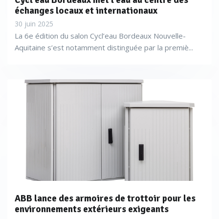
Cycl’eau Bordeaux met l’eau au centre des
CA80TP (AAF1 entre 0,05 à 10 mg/L P ; AAF4 entre 0,5
à
échanges locaux et internationaux
50 mg/L) ou Waltron avec son analyseur 3042 (0-5 ppm, 0-
30 juin 2025
La 6e édition du salon Cycl’eau Bordeaux Nouvelle-
20 ppm ; 0-150 ppm, 0-750 ppm).
Aquitaine s’est notamment distinguée par la premiè...
ABB lance des armoires de trottoir pour les
environnements extérieurs exigeants