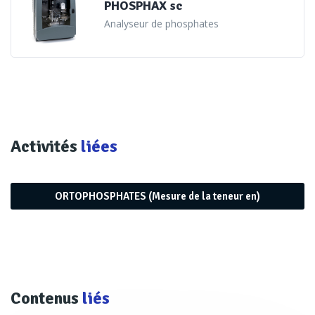
PHOSPHAX sc
fréquemment ajoutés dans ces équipements pour
Analyseur de phosphates
neutraliser la dureté de l’eau et contrôler son alcalinité afin
d’éviter les risques liés à la corrosion. Eaux usées
municipales, eaux usées industrielles ou en eaux propres,
les teneurs mesurées ne sont évidemment pas les
mêmes.
Activités
liées
Deux méthodes selon
le type d’eau à analyser
ORTOPHOSPHATES (Mesure de la teneur en)
Les fabricants d’analyseurs tels
,
,
ABB
Anael
Datalink
,
,
,
,
,
Instruments
EFS
Hach
Endress+Hauser
Swan
Xylem
,
,
,
ou
Analytics
Metrohm
Macherey Nagel
Trace Analysis
proposent soit de mesurer la
Hanna Instruments
Contenus
liés
concentration en orthophosphates (en mg/l de PO
), soit
4