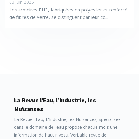
03 juin 2025
Les armoires EH3, fabriquées en polyester et renforcé
de fibres de verre, se distinguent par leur co...
Trace Analysis propose, pour l'analyse du phosphate, son
Phosphate-Trace, un analyseur colorimétrique en ligne
compact pour la mesure automatique et continue du
phosphate. La technique de mesure utilisée est une
La Revue l'Eau, l'Industrie, les
mesure en batch (séquence d'échantillonnage, analyse et
Nuisances
traitement des résultats), utilisant la méthode
La Revue l'Eau, L'Industrie, les Nuisances, spécialisée
colorimétrique. L'analyseur est composé d’un
dans le domaine de l'eau propose chaque mois une
information de haut niveau. Véritable revue de
transmetteur électronique à large écran tactile couleur