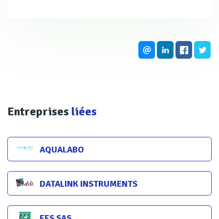
lessivage de certaines roches, de l'érosion des sols, ainsi
que des excréments des animaux. Certains distributeurs
d’eau potable traitent l’eau de distribution en y versant
des phosphates sous forme d’acide phosphorique, ce qui
permet de réduire la corrosion de certains tuyaux.
Entreprises
liées
AQUALABO
DATALINK INSTRUMENTS
EFS SAS