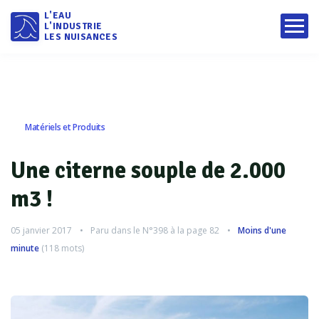
L'EAU
L'INDUSTRIE
LES NUISANCES
Matériels et Produits
Une citerne souple de 2.000
m3 !
05 janvier 2017
Paru dans le
N°398
à la page 82
Moins d'une
minute
(
118
mots)