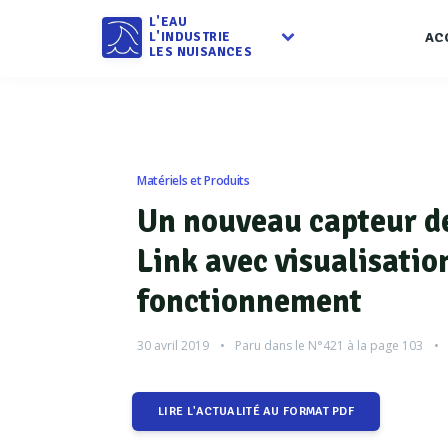
L'EAU
L'INDUSTRIE
AC
LES NUISANCES
Matériels et Produits
Un nouveau capteur de
Link avec visualisation
fonctionnement
30 avril 2019
Paru dans le
N°421
à la page 103
LIRE L'ACTUALITÉ AU FORMAT PDF