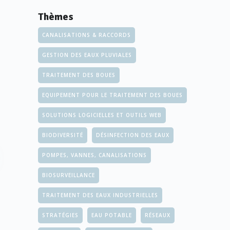
Thèmes
CANALISATIONS & RACCORDS
GESTION DES EAUX PLUVIALES
TRAITEMENT DES BOUES
EQUIPEMENT POUR LE TRAITEMENT DES BOUES
SOLUTIONS LOGICIELLES ET OUTILS WEB
BIODIVERSITÉ
DÉSINFECTION DES EAUX
POMPES, VANNES, CANALISATIONS
BIOSURVEILLANCE
TRAITEMENT DES EAUX INDUSTRIELLES
STRATÉGIES
EAU POTABLE
RÉSEAUX