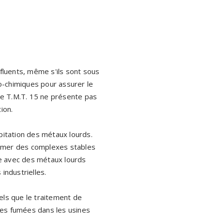
fluents, même s'ils sont sous
co-chimiques pour assurer le
le T.M.T. 15 ne présente pas
ion.
ipitation des métaux lourds.
former des complexes stables
cace avec des métaux lourds
industrielles.
els que le traitement de
 des fumées dans les usines