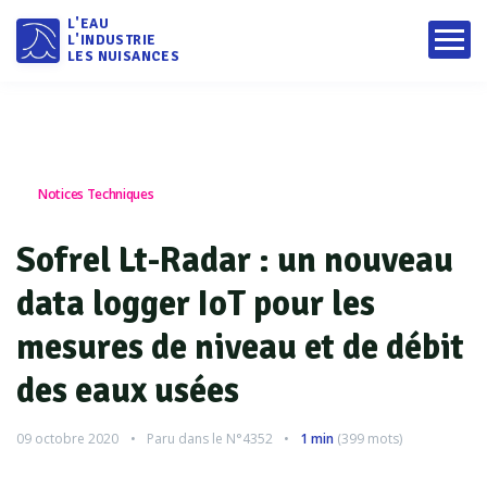
L'EAU
L'INDUSTRIE
LES NUISANCES
Notices Techniques
Sofrel Lt-Radar : un nouveau
data logger IoT pour les
mesures de niveau et de débit
des eaux usées
09 octobre 2020
Paru dans le
N°4352
1 min
(
399
mots)