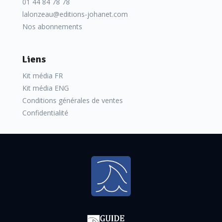
01 44 84 78 78
lalonzeau@editions-johanet.com
Nos abonnements
Liens
Kit média FR
Kit média ENG
Conditions générales de ventes
Confidentialité