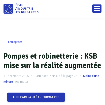
L'EAU
L'INDUSTRIE
LES NUISANCES
Entreprises
Pompes et robinetterie : KSB
mise sur la réalité augmentée
17 decembre 2018
Paru dans le
N°417
à la page 22
Moins d'une
minute
(
193
mots)
LIRE L'ACTUALITÉ AU FORMAT PDF