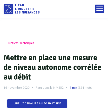
L'EAU
L'INDUSTRIE
LES NUISANCES
Notices Techniques
Mettre en place une mesure
de niveau autonome corrélée
au débit
16 novembre 2020
Paru dans le
N°4352
1 min
(
324
mots)
LIRE L'ACTUALITÉ AU FORMAT PDF