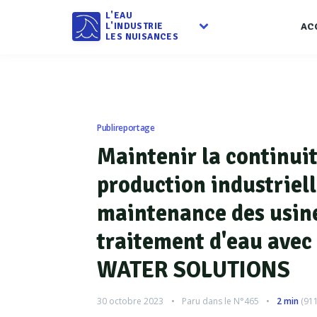
L'EAU
L'INDUSTRIE
AC
LES NUISANCES
Publireportage
Maintenir la continuit
production industriell
maintenance des usin
traitement d'eau ave
WATER SOLUTIONS
30 octobre 2023
Paru dans le
N°465
2 min
(
91