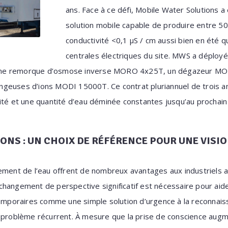
ans. Face à ce défi, Mobile Water Solutions a 
solution mobile capable de produire entre 50
conductivité <0,1 μS / cm aussi bien en été q
centrales électriques du site. MWS a déployé 
une remorque d’osmose inverse MORO 4x25T, un dégazeur M
geuses d’ions MODI 15000T. Ce contrat pluriannuel de trois a
lité et une quantité d’eau déminée constantes jusqu’au prochai
ONS : UN CHOIX DE RÉFÉRENCE POUR UNE VISI
ement de l’eau offrent de nombreux avantages aux industriels a
Un changement de perspective significatif est nécessaire pour ai
temporaires comme une simple solution d’urgence à la reconnais
n problème récurrent. À mesure que la prise de conscience au