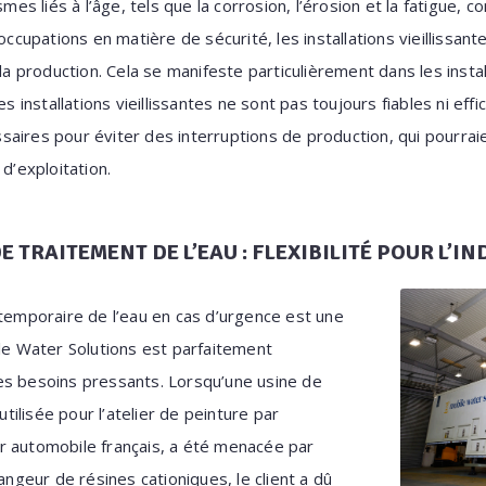
s liés à l’âge, tels que la corrosion, l’érosion et la fatigue
éoccupations en matière de sécurité, les installations vieillissa
 la production. Cela se manifeste particulièrement dans les ins
es installations vieillissantes ne sont pas toujours fiables ni eff
aires pour éviter des interruptions de production, qui pourra
 d’exploitation.
 TRAITEMENT DE L’EAU : FLEXIBILITÉ POUR L’IN
 temporaire de l’eau en cas d’urgence est une
ile Water Solutions est parfaitement
es besoins pressants. Lorsqu’une usine de
 utilisée pour l’atelier de peinture par
r automobile français, a été menacée par
angeur de résines cationiques, le client a dû