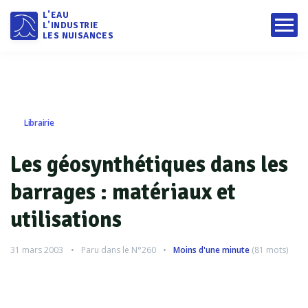
L'EAU
L'INDUSTRIE
LES NUISANCES
Librairie
Les géosynthétiques dans les
barrages : matériaux et
utilisations
31 mars 2003
Paru dans le
N°260
Moins d'une minute
(
81
mots)