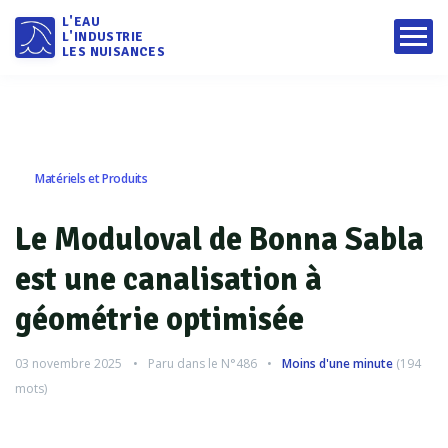
L'EAU
L'INDUSTRIE
LES NUISANCES
Matériels et Produits
Le Moduloval de Bonna Sabla
est une canalisation à
géométrie optimisée
03 novembre 2025
Paru dans le
N°486
Moins d'une minute
(
194
mots)