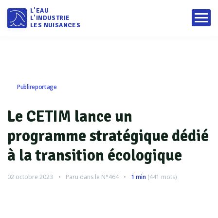
L'EAU
L'INDUSTRIE
LES NUISANCES
Publireportage
Le CETIM lance un
programme stratégique dédié
à la transition écologique
02 octobre 2023
Paru dans le
N°464
1 min
(
441
mots)