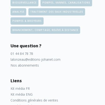
BIOSURVEILLANCE
POMPES, VANNES, CANALISATIONS
ANALYSE
TRAITEMENT DES EAUX INDUSTRIELLES
POMPES & BROYEURS
BRANCHEMENT, COMPTAGE, RELÈVE À DISTANCE
Une question ?
01 44 84 78 78
lalonzeau@editions-johanet.com
Nos abonnements
Liens
Kit média FR
Kit média ENG
Conditions générales de ventes