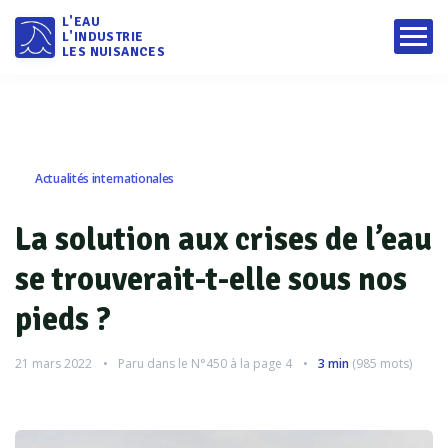
L'EAU
L'INDUSTRIE
LES NUISANCES
Actualités internationales
La solution aux crises de l’eau
se trouverait-t-elle sous nos
pieds ?
21 mars 2022
Paru dans le
N°450
à la page 4
3 min
(
985
mots)