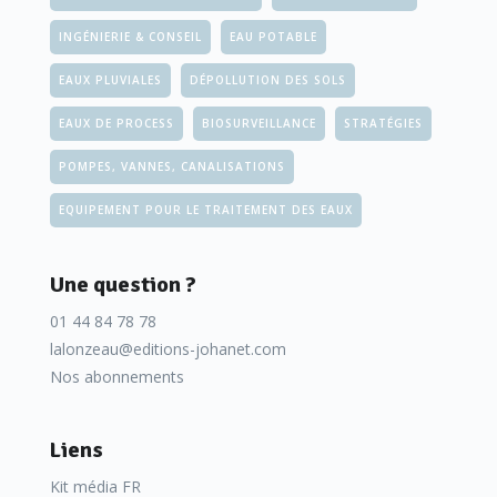
INGÉNIERIE & CONSEIL
EAU POTABLE
EAUX PLUVIALES
DÉPOLLUTION DES SOLS
EAUX DE PROCESS
BIOSURVEILLANCE
STRATÉGIES
POMPES, VANNES, CANALISATIONS
EQUIPEMENT POUR LE TRAITEMENT DES EAUX
Une question ?
01 44 84 78 78
lalonzeau@editions-johanet.com
Nos abonnements
Liens
Kit média FR