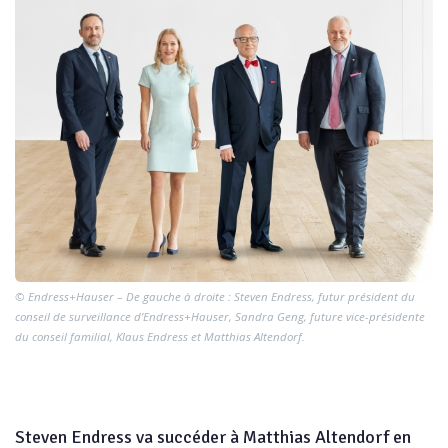
© Endress+Hauser – De gauche à droite : Steven Endress, futur président du
conseil de surveillance d’Endress+Hauser, Sandra Geng, future vice-présidente
du conseil familial, Klaus Endress et Matthias Altendorf.
Steven Endress va succéder à Matthias Altendorf en