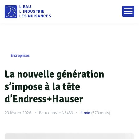
L'EAU
L'INDUSTRIE
LES NUISANCES
Entreprises
La nouvelle génération
s’impose à la tête
d’Endress+Hauser
23 février 2026
Paru dans le
N°489
1 min
(
573
mots)