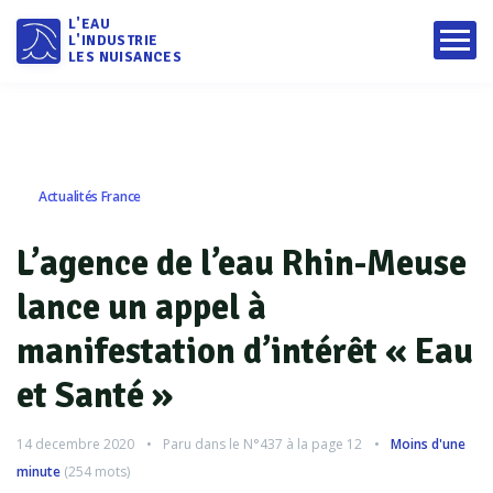
L'EAU
L'INDUSTRIE
LES NUISANCES
Actualités France
L’agence de l’eau Rhin-Meuse
lance un appel à
manifestation d’intérêt « Eau
et Santé »
14 decembre 2020
Paru dans le
N°437
à la page 12
Moins d'une
minute
(
254
mots)