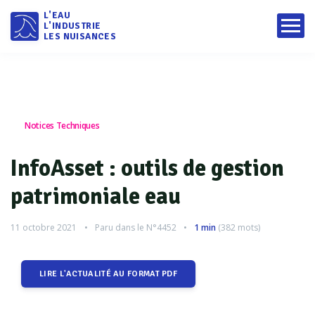
L'EAU
L'INDUSTRIE
LES NUISANCES
Notices Techniques
InfoAsset : outils de gestion
patrimoniale eau
11 octobre 2021
Paru dans le
N°4452
1 min
(
382
mots)
LIRE L'ACTUALITÉ AU FORMAT PDF