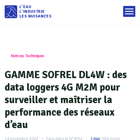
L'EAU
L'INDUSTRIE
LES NUISANCES
Notices Techniques
GAMME SOFREL DL4W : des
data loggers 4G M2M pour
surveiller et maîtriser la
performance des réseaux
d’eau
14 novembre 2022
Paru dans le
N°4552
1 min
(
384
mots)