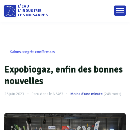
L'EAU
L'INDUSTRIE
LES NUISANCES
Salons congrès conférences
Expobiogaz, enfin des bonnes
nouvelles
26 juin 2023
Paru dans le
N°463
Moins d'une minute
(
248
mots)