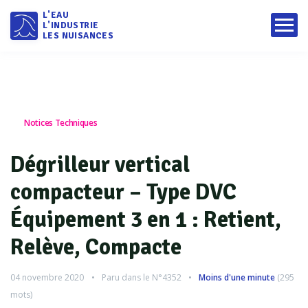
L'EAU
L'INDUSTRIE
LES NUISANCES
Notices Techniques
Dégrilleur vertical
compacteur – Type DVC
Équipement 3 en 1 : Retient,
Relève, Compacte
04 novembre 2020
Paru dans le
N°4352
Moins d'une minute
(
295
mots)