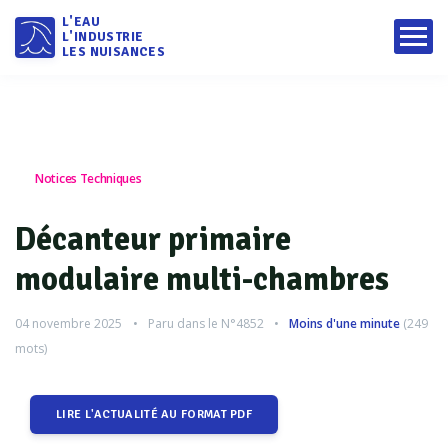
L'EAU
L'INDUSTRIE
LES NUISANCES
Notices Techniques
Décanteur primaire
modulaire multi-chambres
04 novembre 2025
Paru dans le
N°4852
Moins d'une minute
(
249
mots)
LIRE L'ACTUALITÉ AU FORMAT PDF