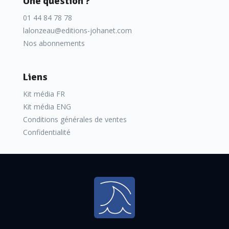
Une question ?
01 44 84 78 78
lalonzeau@editions-johanet.com
Nos abonnements
Liens
Kit média FR
Kit média ENG
Conditions générales de ventes
Confidentialité