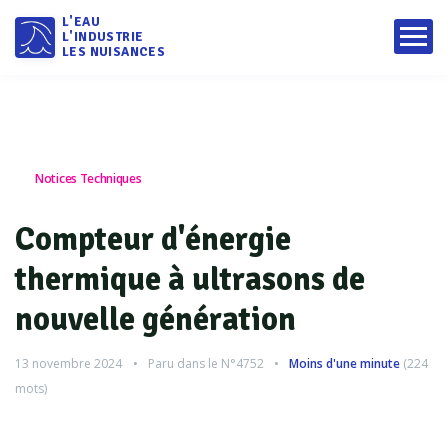
L'EAU
L'INDUSTRIE
LES NUISANCES
Notices Techniques
Compteur d'énergie
thermique à ultrasons de
nouvelle génération
13 novembre 2024
Paru dans le
N°4752
Moins d'une minute
(
224
mots)