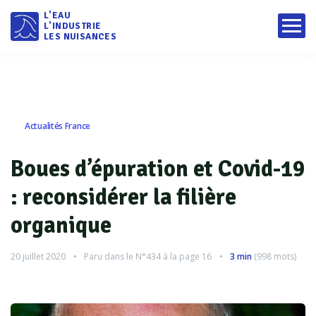
L'EAU
L'INDUSTRIE
LES NUISANCES
Actualités France
Boues d’épuration et Covid-19
: reconsidérer la filière
organique
20 juillet 2020
Paru dans le
N°434
à la page 16
3 min
(
998
mots)