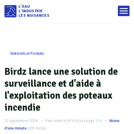
L'EAU
L'INDUSTRIE
LES NUISANCES
Matériels et Produits
Birdz lance une solution de
surveillance et d'aide à
l'exploitation des poteaux
incendie
12 septembre 2018
Paru dans le
N°414
à la page 114
Moins
d'une minute
(
301
mots)