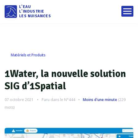
L'EAU
L'INDUSTRIE
LES NUISANCES
Matériels et Produits
1Water, la nouvelle solution
SIG d’1Spatial
07 octobre 2021
Paru dans le
N°444
Moins d'une minute
(
229
mots)