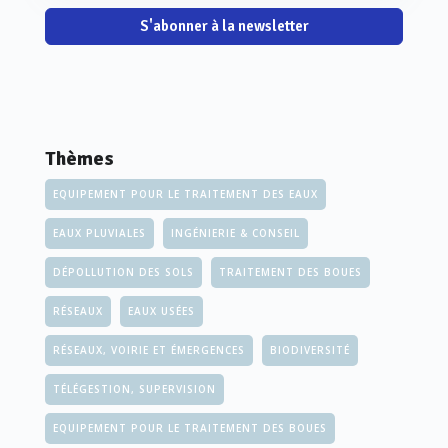
S'abonner à la newsletter
Thèmes
EQUIPEMENT POUR LE TRAITEMENT DES EAUX
EAUX PLUVIALES
INGÉNIERIE & CONSEIL
DÉPOLLUTION DES SOLS
TRAITEMENT DES BOUES
RÉSEAUX
EAUX USÉES
RÉSEAUX, VOIRIE ET ÉMERGENCES
BIODIVERSITÉ
TÉLÉGESTION, SUPERVISION
EQUIPEMENT POUR LE TRAITEMENT DES BOUES