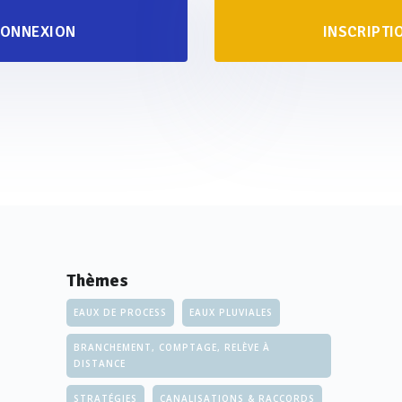
ONNEXION
INSCRIPTI
Thèmes
EAUX DE PROCESS
EAUX PLUVIALES
BRANCHEMENT, COMPTAGE, RELÈVE À
DISTANCE
STRATÉGIES
CANALISATIONS & RACCORDS