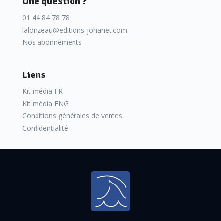
Une question ?
01 44 84 78 78
lalonzeau@editions-johanet.com
Nos abonnements
Liens
Kit média FR
Kit média ENG
Conditions générales de ventes
Confidentialité