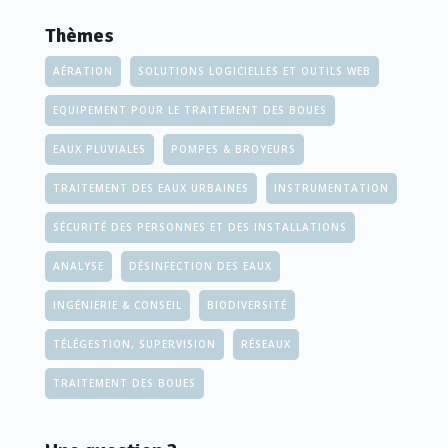
Thèmes
AÉRATION
SOLUTIONS LOGICIELLES ET OUTILS WEB
EQUIPEMENT POUR LE TRAITEMENT DES BOUES
EAUX PLUVIALES
POMPES & BROYEURS
TRAITEMENT DES EAUX URBAINES
INSTRUMENTATION
SÉCURITÉ DES PERSONNES ET DES INSTALLATIONS
ANALYSE
DÉSINFECTION DES EAUX
INGÉNIERIE & CONSEIL
BIODIVERSITÉ
TÉLÉGESTION, SUPERVISION
RÉSEAUX
TRAITEMENT DES BOUES