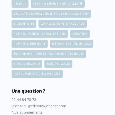
RÉSEAUX
ASSAINISSEMENT NON COLLECTIF
SÉCURITÉ DES PERSONNES ET DES INSTALLATIONS
BIODIVERSITÉ
CANALISATIONS & RACCORDS
POMPES, VANNES, CANALISATIONS
AÉRATION
POMPES & BROYEURS
MÉTHANISATION, BIOGAZ
EQUIPEMENT POUR LE TRAITEMENT DES BOUES
BIOSURVEILLANCE
EAUX PLUVIALES
INSTRUMENTATION & PROCESS
Une question ?
01 44 84 78 78
lalonzeau@editions-johanet.com
Nos abonnements