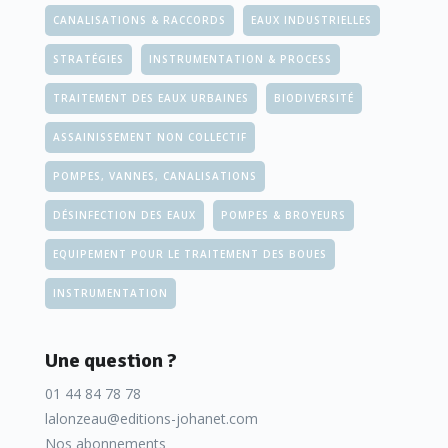
développement agricole remarquable et une demande croiss
CANALISATIONS & RACCORDS
EAUX INDUSTRIELLES
d’irrigation (la demande du secteur agricole dépasse 85 % de 
STRATÉGIES
INSTRUMENTATION & PROCESS
ressources en eau). Cette forte exploitation des ressources 
plus en plus l'intérêt aussi.
TRAITEMENT DES EAUX URBAINES
BIODIVERSITÉ
ASSAINISSEMENT NON COLLECTIF
POMPES, VANNES, CANALISATIONS
Mots-clés : Modèles d'écoulement ; Irrigation ; Gestion des 
Contrôle et Mesure de Débit à Ultrason ; Capteur Intelligent
DÉSINFECTION DES EAUX
POMPES & BROYEURS
EQUIPEMENT POUR LE TRAITEMENT DES BOUES
[Photo : Figure 1 : Célérité du son dans l'air en fonction de la
INSTRUMENTATION
Une question ?
bien des scientifiques que des différents acteurs socio-éco
01 44 84 78 78
lalonzeau@editions-johanet.com
Nos abonnements