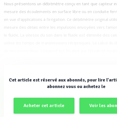
Nous présentons un débitmètre conçu en tant que capteur int
mesure des écoulements en surface libre ou en conduite ferm
en vue d’applications à l'irrigation. Ce débitmètre original utili
mesure des délais entre les impulsions envoyées vers l’amont
le fluide. La vitesse du son dans le fluide est éliminée des calc
utilise les temps de transmissions réciproques. Le calcul du 
un microcontrôleur. L’objectif est focalisé sur l'étude et l'ex
prototype réalisé. Ce dispositif constitue un champ d'expéri
intéressant pour l'implantation de fonctionnalités visant à aug
des capteurs.
Cet article est réservé aux abonnés, pour lire l'arti
abonnez vous ou achetez le
Le prototype de débitmètre est introduit dans une boucle d’
mesures que nous avons construite au laboratoire. En parallè
Acheter cet article
Voir les abo
installé un deuxième débitmètre volumétrique précis qui utilis