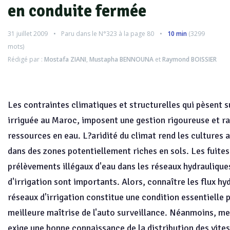
en conduite fermée
31 juillet 2009
Paru dans le
N°323
à la page 80
10 min
(
3299
mots)
Rédigé par :
Mostafa ZIANI
,
Mustapha BENNOUNA
et
Raymond BOISSIER
Les contraintes climatiques et structurelles qui pèsent su
irriguée au Maroc, imposent une gestion rigoureuse et r
ressources en eau. L?aridité du climat rend les cultures
dans des zones potentiellement riches en sols. Les fuites
prélèvements illégaux d'eau dans les réseaux hydraulique
d'irrigation sont importants. Alors, connaître les flux hy
réseaux d'irrigation constitue une condition essentielle 
meilleure maîtrise de l'auto surveillance. Néanmoins, me
exige une bonne connaissance de la distribution des vit