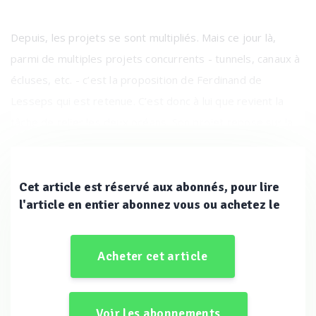
Depuis, les projets se sont multipliés. Mais ce jour là,
parmi de multiples projets concurrents - tunnels, canaux à
écluses, etc. - c’est la proposition de Ferdinand de
Lesseps qui est retenue. C’est donc à lui que revient la
tâche de relier les deux océans. Son projet repose sur la
construction d’un canal similaire à celui de Suez, à savoir un
canal sans écluse.
Cet article est réservé aux abonnés, pour lire
l'article en entier abonnez vous ou achetez le
Acheter cet article
Voir les abonnements