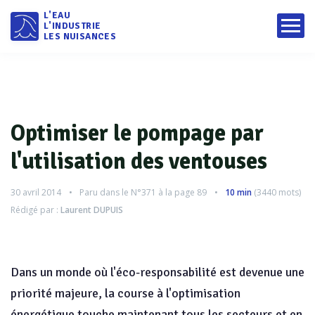
L'EAU
L'INDUSTRIE
LES NUISANCES
Optimiser le pompage par
l'utilisation des ventouses
30 avril 2014
Paru dans le
N°371
à la page 89
10 min
(
3440
mots)
Rédigé par :
Laurent DUPUIS
Dans un monde où l'éco-responsabilité est devenue une
priorité majeure, la course à l'optimisation
énergétique touche maintenant tous les secteurs et en