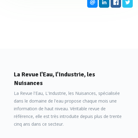
Québec), étaient de simples roches évidées mais
constituaient déjà une première approche aux problèmes
liés à la présence d’air dans les canalisations.
Malgré tout, le domaine de la ventouse reste un domaine
La Revue l'Eau, l'Industrie, les
encore mal connu et dont l’image, il faut bien l’avouer, est
Nuisances
peu reluisante. Sa simplicité a trop longtemps été
La Revue l'Eau, L'Industrie, les Nuisances, spécialisée
surestimée et, de fait, beaucoup d’erreurs de
dans le domaine de l'eau propose chaque mois une
dimensionnement et de positionnement ont été
information de haut niveau. Véritable revue de
retrouvées sur les chantiers. Pourtant, les fonctions de
référence, elle est très introduite depuis plus de trente
base comprises, les ventouses restent aisément
cinq ans dans ce secteur.
appréhendables :