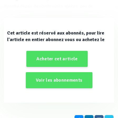
identifié depuis de nombreuses années, peu de
recherches sérieuses ont été menées sur ce sujet à ce
jour.
Cet article est réservé aux abonnés, pour lire
l'article en entier abonnez vous ou achetez le
Même à l'époque romaine, des purges d’air sur les
systèmes de transfert d’eau primitifs ont été identifiées
Acheter cet article
comme illustré ci-contre. Ces ancêtres de la ventouse,
appelés autrement « vanne à air » (dénomination
conservée chez nos cousins du
Voir les abonnements
[Photo]
[Photo]