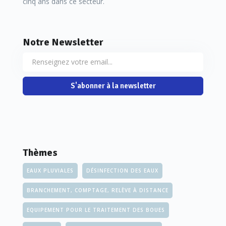
cinq ans dans ce secteur.
Les vestiges antiques, visibles aujourd'hui dans la partie
sud de Montbrison (ancien village de Moingt),
appartenaient donc à une ville gallo-romaine du nom
Notre Newsletter
d’Aquae Segetae, qui était située à neuf lieues² (gauloises)
de Forum Segusiavorum (Feurs). À la fin du XVIIe siècle, un
chanoine nommé La Mure signale, dans son «
Histoire
S'abonner à la newsletter
universelle et ecclésiastique du pais de Forez
», l'origine
antique des murs de la chapelle Sainte-Eugénie située en
périphérie du bourg. C'est surtout au XIXe siècle, avec le
développement de l'archéologie, que le site sera vraiment
Thèmes
étudié.
EAUX PLUVIALES
DÉSINFECTION DES EAUX
BRANCHEMENT, COMPTAGE, RELÈVE À DISTANCE
EQUIPEMENT POUR LE TRAITEMENT DES BOUES