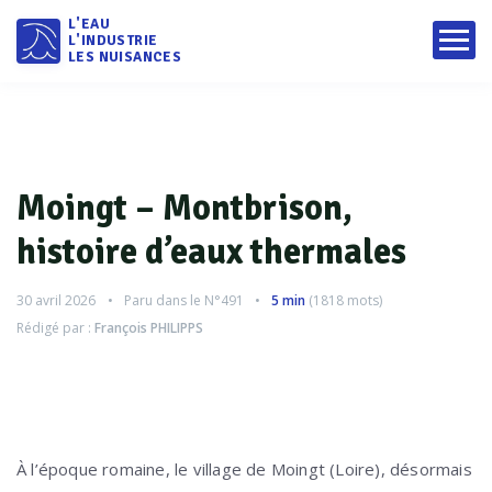
L'EAU
L'INDUSTRIE
LES NUISANCES
Moingt – Montbrison,
histoire d’eaux thermales
30 avril 2026
Paru dans le
N°491
5 min
(
1818
mots)
Rédigé par :
François PHILIPPS
À l’époque romaine, le village de Moingt (Loire), désormais