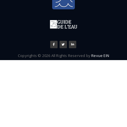
(2) 320 000 HE – Traitement biologique. Filière boue : filtre 
agriculture.
(3) 500 000 HE – Traitement biologique. Filière boue : épaiss
digestion + lits de séchage + agriculture.
Copyrights © 2026 All Rights Reserved by
Revue EIN
Tweet
Facebook
Share this selection
(4) 1 300 000 HE – Idem (3) mais avec centrale énergétique.
(5) 900 000 HE – Traitement biologique. Filière boue : épais
(avec centrale) + filtre-presse (chimique) + four.