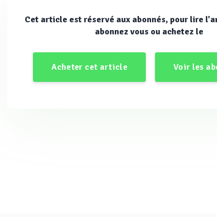
Aborder un tel sujet : les économies d’énergie, sous forme d
n’est pas chose aisée. En effet, s’il se dégage quelques règl
Cet article est réservé aux abonnés, pour lire l'a
abonnez vous ou achetez le
réalisés le sont surtout à partir d’étude de cas concrets te
nombreuses modalités locales. C’est pourquoi nous ferons so
dernière conférence IAWPRC-EWPCA « Energy savings in water
Acheter cet article
Voir les a
organisée à Paris en septembre 1983 par l’AGHTM et le CF
ponctuels d’économies dans les installations de traitement 
En analysant les nombreuses communications de cette manif
dégager d’emblée les principaux enseignements suivants :
— la station d’épuration doit être également un gros prod
valorisation (méthanisation) des matières organiques conte
qu’elle produit ;