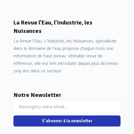
— il faut utiliser, sur place si possible, l’ensemble du bio
La Revue l'Eau, l'Industrie, les
d’énergie calorifique, d’énergie mécanique ou d’énergie électr
Nuisances
bonne gestion énergétique doit associer étroitement les fili
La Revue l'Eau, L'Industrie, les Nuisances, spécialisée
et celles d’élimination des boues ;
dans le domaine de l'eau propose chaque mois une
information de haut niveau. Véritable revue de
— la priorité semble surtout donnée aux économies de coû
référence, elle est très introduite depuis plus de trente
qu’aux économies de quantité d’énergie ; les soucis nationa
cinq ans dans ce secteur.
d’énergie primaire cèdent souvent la place à ceux de moindr
d’exploitation ; il y a donc parfois discordance entre économ
Notre Newsletter
d’exploitation ;
— un effort important est mené pour récupérer au maximum
S'abonner à la newsletter
perdue (moteurs à gaz, échangeurs après four d’incinération
avec deux soucis majeurs : retour relativement court de l’inve