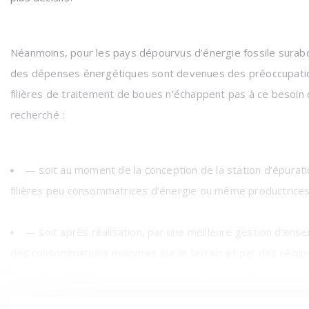
Néanmoins, pour les pays dépourvus d’énergie fossile surab
des dépenses énergétiques sont devenues des préoccupati
filières de traitement de boues n’échappent pas à ce besoin
recherché :
— soit au moment de la conception de la station d’épurati
filières peu consommatrices d’énergie ou même productrices d
— soit après réalisation, par une meilleure gestion d’ense
des consommations moindres sur le terrain et par des récu
d’énergie perdue (au moyen d’investissements plus ou moins 