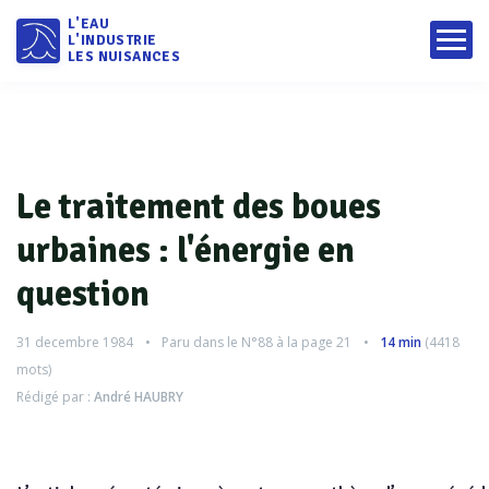
L'EAU
L'INDUSTRIE
LES NUISANCES
Le traitement des boues
urbaines : l'énergie en
question
31 decembre 1984
Paru dans le
N°88
à la page 21
14 min
(
4418
mots)
Rédigé par :
André HAUBRY