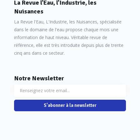
La Revue l'Eau, l'Industrie, les
survenue au début du Moyen-Âge, en l’an 563, la
Nuisances
catastrophe du Tauredunum, un village situé dans le Valais
La Revue l'Eau, L'Industrie, les Nuisances, spécialisée
Suisse.
dans le domaine de l'eau propose chaque mois une
information de haut niveau. Véritable revue de
référence, elle est très introduite depuis plus de trente
La catastrophe
du Tauredunum
cinq ans dans ce secteur.
La chronique de cette catastrophe et la date à laquelle elle
est survenue sont connues de façon précise grâce au récit
Notre Newsletter
qu’en firent plusieurs témoins comme par exemple Marius
d’Avenches, premier évêque de Lausanne, dans les années
580.
S'abonner à la newsletter
Selon son récit, un pan entier de La Suche, une montagne
située à l’entrée du Valais, glissa dans le lac en l’an 563