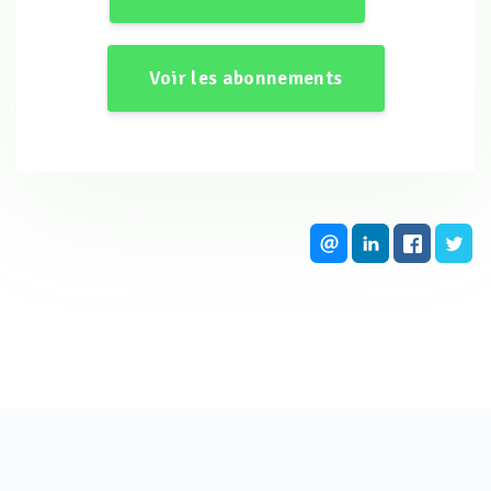
Voir les abonnements
D’où vient cette masse gigantesque et comment est-elle
arrivée là ? Pour le savoir, les limno-géologues effectuent
plusieurs carottages. Rapidement, une datation au
carbone 14 des échantillons récupérés livre un premier
résultat : les sédiments analysés indiquent une fourchette
temporelle allant de 381 à 612 après J.-C.
Aussitôt, nos chercheurs se mettent à la recherche d’un
événement susceptible d’expliquer le phénomène
observé. Ils tombent sur le récit d’une catastrophe