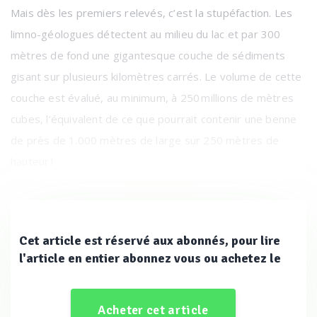
Mais dès les premiers relevés, c’est la stupéfaction. Les
limno-géologues détectent au milieu du lac et par 300
mètres de fond une gigantesque couche de sédiments
gisant sur plusieurs kilomètres carrés. Le volume de cette
couche est évalué, au minimum, à 250 millions de mètres
cubes, l’équivalent de ce que pourrait contenir une benne
de près de 1.000 mètres de large sur 250 mètres de
hauteur !
Cet article est réservé aux abonnés, pour lire
l'article en entier abonnez vous ou achetez le
Acheter cet article