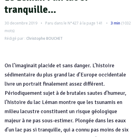
tranquille…
30 decembre 2019
Paru dans le
N°427
à la page 141
3 min
(
1032
mots)
Rédigé par :
Christophe BOUCHET
On l’imaginait placide et sans danger. L’histoire
sédimentaire du plus grand lac d’Europe occidentale
livre un portrait finalement assez différent.
Périodiquement sujet à de brutales sautes d’humeur,
l’histoire du lac Léman montre que les tsunamis en
milieu lacustre constituent un risque géologique
majeur à ne pas sous-estimer. Plongée dans les eaux
d’un lac pas si tranquille, qui a connu pas moins de six