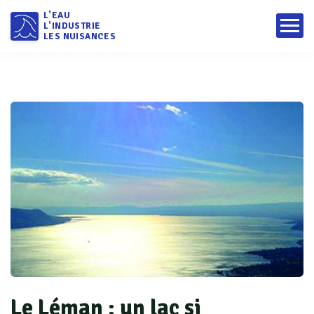
L'EAU
L'INDUSTRIE
LES NUISANCES
Le Léman : un lac si