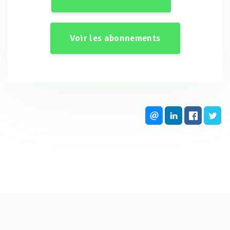
1. LE CHOIX
L’OBJET DU CONDITIONNEMENT
Voir les abonnements
Pour définir le conditionnement de l'eau d’un circuit de
refroidissement, il est habituel de prendre en
considération le volume en eau de ce circuit, les débits de
circulation, d'évaporation, de purges et d'appoint. On tient
compte également des matériaux constitutifs du circuit,
ainsi que de la température maximum à laquelle l'eau peut
être soumise localement et temporairement.
Mais ces éléments, bien sûr nécessaires, ne sont pas
suffisants pour opérer le choix d'un procédé ni la sélection
des produits. On doit en plus, et surtout, déterminer quel