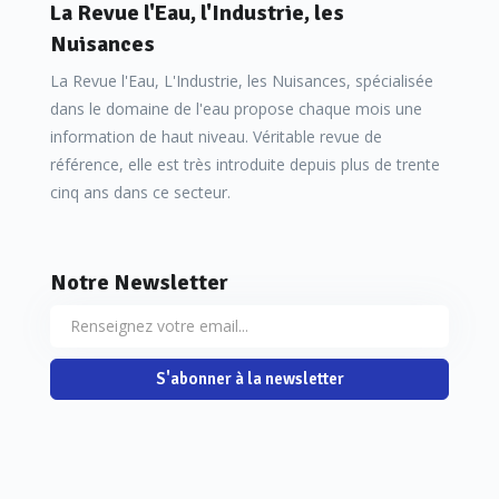
est le besoin réel de l'utilisateur, quelle est la nature des
La Revue l'Eau, l'Industrie, les
inconvénients à éviter, quel est le degré de protection
Nuisances
nécessaire et, bien entendu, pour chaque solution,
La Revue l'Eau, L'Industrie, les Nuisances, spécialisée
combien il en coûterait.
dans le domaine de l'eau propose chaque mois une
information de haut niveau. Véritable revue de
référence, elle est très introduite depuis plus de trente
cinq ans dans ce secteur.
Examinons, par exemple, le paramètre vitesse de
corrosion.
Notre Newsletter
Pour certains circuits fins comportant des quantités
importantes d’acier au carbone, on recherche une vitesse
S'abonner à la newsletter
de corrosion très faible, par exemple de l'ordre de 30 à 50
microns par an. Par contre, dans des circuits refroidissant
des appareils moins sensibles, il arrive fréquemment que
l'on puisse tolérer des vitesses de corrosion de l’ordre de