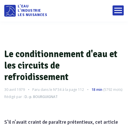
L'EAU
L'INDUSTRIE
LES NUISANCES
Le conditionnement d'eau et
les circuits de
refroidissement
30 avril 1979
Paru dans le
N°34
à la page 112
18 min
(
5792
mots)
Rédigé par :
D.-p. BOURGUIGNAT
S'il n’avait craint de paraître prétentieux, cet article