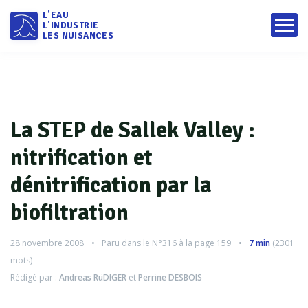
L'EAU
L'INDUSTRIE
LES NUISANCES
La STEP de Sallek Valley :
nitrification et
dénitrification par la
biofiltration
28 novembre 2008
Paru dans le
N°316
à la page 159
7 min
(
2301
mots)
Rédigé par :
Andreas RüDIGER
et
Perrine DESBOIS