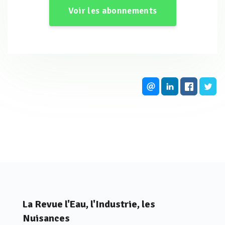
biofiltre N (5). Un lavage régulier des filtres a lieu,
Voir les abonnements
nécessitant un bassin de stockage des eaux usées de
lavage (6). Ces deux types de biofiltre nécessitent des
pompes et des compresseurs (7) pour les biofiltres N.
Tableau 1 : Paramètres de dimensionnement
de la station de Sallek Valley
Débit journalier
18 000 m³/j
Débit maximum
1 400 m³/h
DBO₅
200 mg/L → < 20 mg/L (90 %)
DCO
350 mg/L → < 90 mg/L (74 %)
MES
200 mg/L → < 35 mg/L (83 %)
N total
37 mg/L → < 15 mg/L (59 %)
NH₄⁺
25 mg/L → < 10 mg/L (60 %)
La Revue l'Eau, l'Industrie, les
P total
4 mg/L → < 1 mg/L (75 %)
Nuisances