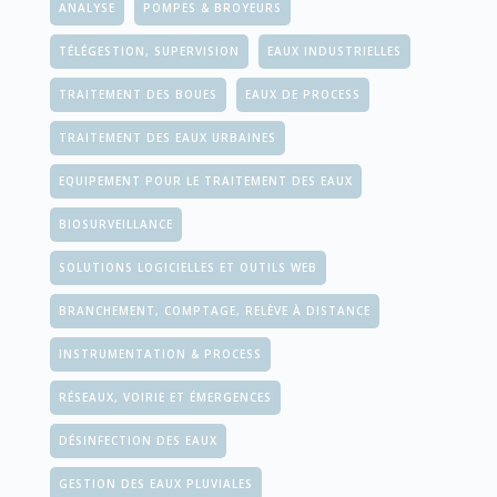
ANALYSE
POMPES & BROYEURS
Schéma de traitement
TÉLÉGESTION, SUPERVISION
EAUX INDUSTRIELLES
Un premier schéma simplifié de la STEP (figure 1) montre
TRAITEMENT DES BOUES
EAUX DE PROCESS
l'importante compacité de la station et un autre (figure 2)
TRAITEMENT DES EAUX URBAINES
détaille les différents procédés utilisés.
EQUIPEMENT POUR LE TRAITEMENT DES EAUX
BIOSURVEILLANCE
[Photo : Vue de dessus de la station de Sallek Valley.]
SOLUTIONS LOGICIELLES ET OUTILS WEB
BRANCHEMENT, COMPTAGE, RELÈVE À DISTANCE
[Photo : Schéma de traitement détaillé de la station
INSTRUMENTATION & PROCESS
d’épuration de Sallek Valley.]
RÉSEAUX, VOIRIE ET ÉMERGENCES
DÉSINFECTION DES EAUX
Un traitement complet des boues a également lieu pour la
GESTION DES EAUX PLUVIALES