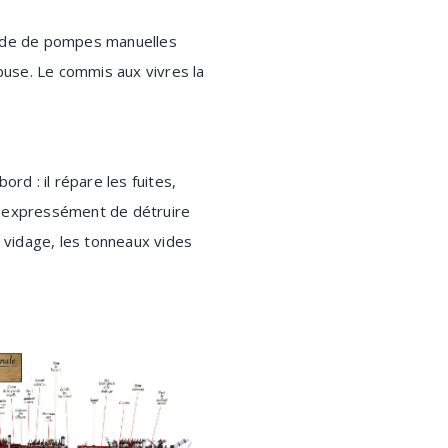
'aide de pompes manuelles
buse. Le commis aux vivres la
rd : il répare les fuites,
ire expressément de détruire
s vidage, les tonneaux vides