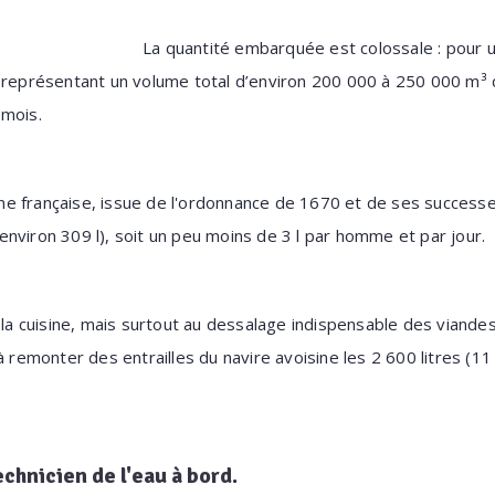
La quantité embarquée est colossale : pour 
, représentant un volume total d’environ 200 000 à 250 000 m³ 
 mois.
arine française, issue de l'ordonnance de 1670 et de ses succes
nviron 309 l), soit un peu moins de 3 l par homme et par jour.
à la cuisine, mais surtout au dessalage indispensable des viande
à remonter des entrailles du navire avoisine les 2 600 litres (1
echnicien de l'eau à bord.