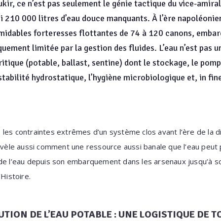
kir, ce n’est pas seulement le génie tactique du vice-amiral
si 210 000 litres d’eau douce manquants. À l’ère napoléoni
ormidables forteresses flottantes de 74 à 120 canons, emb
uement limitée par la gestion des fluides. L’eau n’est pas u
 critique (potable, ballast, sentine) dont le stockage, le pom
tabilité hydrostatique, l’hygiène microbiologique et, in fine
e les contraintes extrêmes d’un système clos avant l’ère de la di
révèle aussi comment une ressource aussi banale que l’eau peut 
de l’eau depuis son embarquement dans les arsenaux jusqu’à son
’Histoire.
TION DE L’EAU POTABLE : UNE LOGISTIQUE DE 