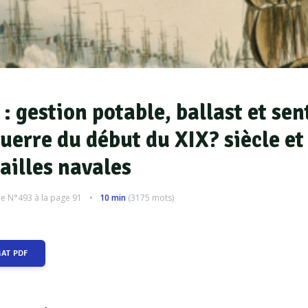
 : gestion potable, ballast et sen
uerre du début du XIX? siècle et
ailles navales
le
N°493
à la page 91
10 min
(
3175
mots)
MAT PDF