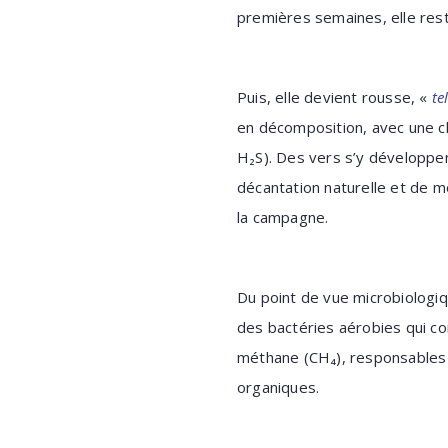
premières semaines, elle rest
Puis, elle devient rousse, «
te
en décomposition, avec une c
H₂S). Des vers s’y développen
décantation naturelle et de m
la campagne.
Du point de vue microbiologi
des bactéries aérobies qui c
méthane (CH₄), responsables 
organiques.