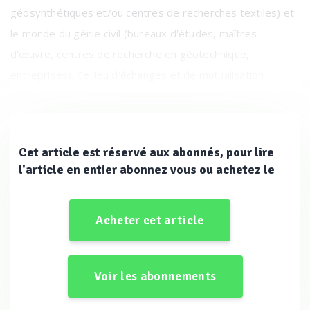
géosynthétiques et/ou centres de recherches textiles) et
le monde du génie civil (bureaux d'études, maîtres
d'œuvre, centres de recherche en géotechnique,
entreprises). Ce lieu d'échanges et de mutualisation
d'expériences rassemble les professionnels intéressés au
développement des géosynthétiques (géotextiles,
géomembranes et produits apparentés) dans tous les
Cet article est réservé aux abonnés, pour lire
domaines, notamment leur production et leur diffusion, la
l'article en entier abonnez vous ou achetez le
conception et l'étude des ouvrages. Il a pour vocation de
promouvoir ces matériaux et leurs applications au service
Acheter cet article
de la communauté des producteurs et utilisateurs français
et francophones. Le CFG travaille en étroite collaboration
avec ses associations partenaires : AFAG (Association
Voir les abonnements
Française des Applicateurs de Géomembranes), AFPGA
(Association Française des Producteurs de Géotextiles et