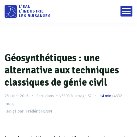
L'EAU
L'INDUSTRIE
LES NUISANCES
Géosynthétiques : une
alternative aux techniques
classiques de génie civil
28 juillet 2016
Paru dans le
N°393
à la page 67
14 min
(
4632
mots)
Rédigé par :
Frédéric HENIN