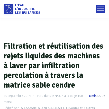
L'EAU
L'INDUSTRIE
LES NUISANCES
Filtration et réutilisation des
rejets liquides des machines
à laver par infiltration
percolation à travers la
matrice sable cendre
30 septembre 2014
Paru dans le
N°374
à la page 100
8 min
(
2796
mots)
Rédigé par :
A. LAAMARI
,
A.-ben ABDELLAH
,
E. ESSADIQI
et 2 autres