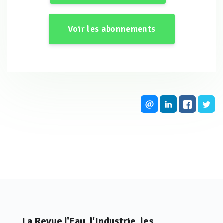
présences des éléments toxiques détectés
dans les rejets liquides de la machine à laver et
Voir les abonnements
ceux purifiés par notre méthode de filtration
percolation à travers les sables et les cendres
volantes
Éléments détectés
Eaux usées
Eaux purifiées
pH
9,84
6,78
TA
40,7609
0,24
TAC
198,3696
35,3261
Ag
0,0032
0,0032
Al
0,7703
0,034
As
0,0589
0,01
B
0,2946
2,7255
Ba
0,0152
0,003
Be
0,0002
0,0002
Bi
0,051
0,0871
La Revue l'Eau, l'Industrie, les