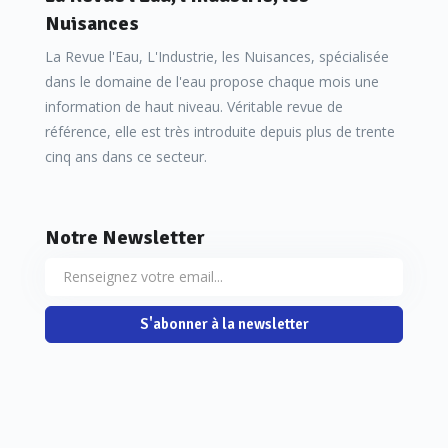
Ca
51,4763
152,6581
Nuisances
Cd
0,004
0,004
Co
0,0392
0,0373
La Revue l'Eau, L'Industrie, les Nuisances, spécialisée
Cr
0,0099
0,1528
dans le domaine de l'eau propose chaque mois une
information de haut niveau. Véritable revue de
Cu
0,0574
0,0705
référence, elle est très introduite depuis plus de trente
Fe
0,3345
0,02
cinq ans dans ce secteur.
K
28,3955
23,2358
Li
0,0024
0,2353
Mg
10,5566
52,2587
Notre Newsletter
Mn
0,002
0,001
Mo
1,9280
1,9280
Na
2 167,5732
1 982,5633
Ni
0,021
0,021
S'abonner à la newsletter
P
7,6635
0,016
Pb
0,0365
0,0512
Graisses, solvants, polluants organiques… et eaux-vannes