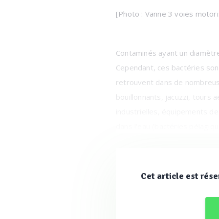
[Photo : Vanne 3 voies motori
Contaminés ayant un diamètre 
Cependant, ces bactéries son
retrouvent dans de nombreuses 
bouillonnants, jacuzzi, tours 
industrielles, équipements de
dans l'eau (bactéries pélagiq
forment à la surface des tuyau
de faciliter leur dissémination
type Naegleria, Acanthamoeba
Cet article est rése
[Photo : Armoire électrique de 