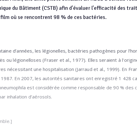
ique du Bâtiment (CSTB) afin d'évaluer l'efficacité des trai
iofilm où se rencontrent 98 % de ces bactéries.
ntaine d’années, les légionelles, bactéries pathogènes pour l’
ës ou légionelloses (Fraser et al., 1977). Elles seraient à l'orig
nécessitant une hospitalisation (Jarraud et al., 1999). En Fra
s 1987. En 2007, les autorités sanitaires ont enregistré 1 428 c
 pneumophila est considérée comme responsable de 90 % des ca
ar inhalation d’aérosols.
mble.]