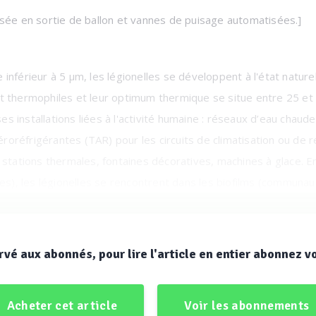
sée en sortie de ballon et vannes de puisage automatisées.]
inférieur à 5 µm, les légionelles se développent à l'état nature
t thermophiles et leur optimum thermique se situe entre 25 et
installations liées à l'activité humaine : réseaux d’eau chaude
aéroréfrigérantes (TAR) pour les circuits de climatisation ou d
 stations thermales, fontaines décoratives, machines à glace. En
ues), les légionelles se rencontrent dans les biofilms (communa
x et canalisations en contact avec l'eau (bactéries sessiles) (Sch
, elles y établissent un parasitisme vis-à-vis de certains protozo
) (Greub et Raoult, 2004).
rvé aux abonnés, pour lire l'article en entier abonnez v
l'installation (1er étage).]
Acheter cet article
Voir les abonnements