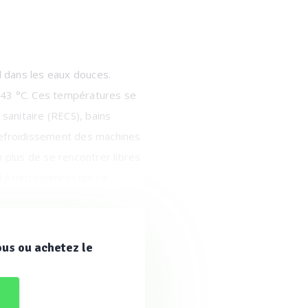
l dans les eaux douces.
 43 °C. Ces températures se
 sanitaire (RECS), bains
e refroidissement des machines
 plus de se rencontrer libres
uté microbienne) qui se
offield et Locci, 1985). Afin
aires (ciliés, amibes libres de
ous ou achetez le