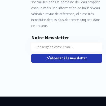
spécialisée dans le domaine de l'eau propose
chaque mois une information de haut niveau.
Véritable revue de référence, elle est très
[Photo : Boîte à biofilm branch
introduite depuis plus de trente cinq ans dans
ce secteur.
[Publicité : ANTAGUA]
Notre Newsletter
Développement d’un nouv
S'abonner à la newsletter
La légionellose, maladie caus
symptômes respiratoires aigus
d'origine hydrotellurique, re
activités humaines (réseaux d’
légionellose est une maladie 
enregistrés est en augmentati