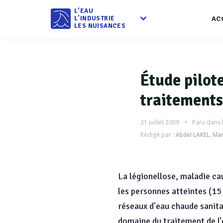
L'EAU
L'INDUSTRIE
AC
LES NUISANCES
Étude pilote
traitements
31 juillet 2009
Paru dans 
Rédigé par :
Abdel LAKEL
,
Mar
La légionellose, maladie ca
les personnes atteintes (15
réseaux d'eau chaude sanita
domaine du traitement de l'e