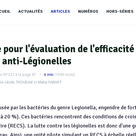
CUEIL
ACTUALITÉS
ARTICLES
NUMÉROS
HORS-SÉRIES
 pour l'évaluation de l'efficacité
 anti-Légionelles
le
N°323
à la page 87
6 min
(
1899
mots)
ie-cécile TROUILHé
et
Maha FARHAT
usée par les bactéries du genre Legionella, engendre de for
 à 20 %). Ces bactéries rencontrent des conditions de croi
ire (RECS). La lutte contre les légionelles est donc d'une 
au. Ainsi, une unité pilote simulant un RECS à échelle réell