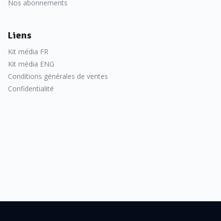
Nos abonnements
Liens
Kit média FR
Kit média ENG
Conditions générales de ventes
Confidentialité
elles
. Elle se caractérise par des
 20 %). L’agent infectieux,
es installations liées aux
atives...). En France, la
décennie, le nombre de cas
surveillance et du diagnostic