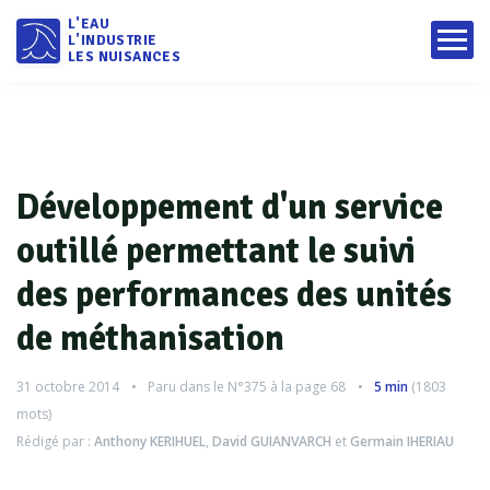
L'EAU
L'INDUSTRIE
LES NUISANCES
Développement d'un service
outillé permettant le suivi
des performances des unités
de méthanisation
31 octobre 2014
Paru dans le
N°375
à la page 68
5 min
(
1803
mots)
Rédigé par :
Anthony KERIHUEL
,
David GUIANVARCH
et
Germain IHERIAU