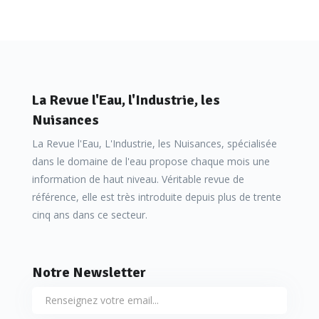
réalisation d’un audit de performance par un suivi
technique, biologique et économique de onze installations
de méthanisation. Cette étude a mis en exergue l’intérêt
de développer un « service outillé » visant à optimiser et
sécuriser la conduite des unités de méthanisation ainsi que
La Revue l'Eau, l'Industrie, les
de faciliter les échanges et interactions entre les
Nuisances
partenaires associés au projet.
La Revue l'Eau, L'Industrie, les Nuisances, spécialisée
dans le domaine de l'eau propose chaque mois une
information de haut niveau. Véritable revue de
Déroulement du programme d’innovation
référence, elle est très introduite depuis plus de trente
cinq ans dans ce secteur.
Après avoir réalisé une maquette, sous Excel, reflétant de
manière simplifiée les fonctionnalités de l’outil visé, nous
Notre Newsletter
avons pu rédiger un cahier des charges techniques de la
nomenclature des données brutes à relever, des solutions