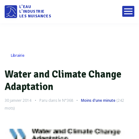
L'EAU
L'INDUSTRIE
LES NUISANCES
Librairie
Water and Climate Change
Adaptation
30 janvier 2014
Paru dans le
N°368
Moins d'une minute
(
242
mots)