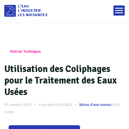
L'EAU
L'INDUSTRIE
LES NUISANCES
Notices Techniques
Utilisation des Coliphages
pour le Traitement des Eaux
Usées
01 octobre 2025
Paru dans le
N°4852
Moins d'une minute
(
216
mots)