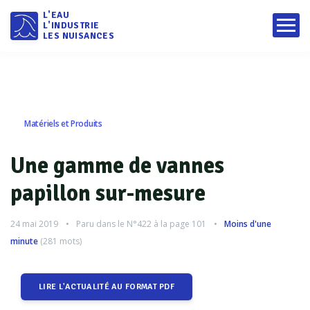
L'EAU
L'INDUSTRIE
LES NUISANCES
Matériels et Produits
Une gamme de vannes
papillon sur-mesure
24 mai 2019
Paru dans le
N°422
à la page 101
Moins d'une
minute
(
281
mots)
LIRE L'ACTUALITÉ AU FORMAT PDF