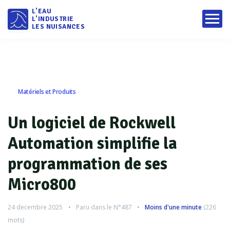
L'EAU
L'INDUSTRIE
LES NUISANCES
Matériels et Produits
Un logiciel de Rockwell
Automation simplifie la
programmation de ses
Micro800
24 decembre 2025
Paru dans le
N°487
Moins d'une minute
(
226
mots)