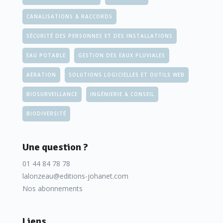
CANALISATIONS & RACCORDS
SÉCURITÉ DES PERSONNES ET DES INSTALLATIONS
EAU POTABLE
GESTION DES EAUX PLUVIALES
AÉRATION
SOLUTIONS LOGICIELLES ET OUTILS WEB
BIOSURVEILLANCE
INGÉNIERIE & CONSEIL
BIODIVERSITÉ
Une question ?
01 44 84 78 78
lalonzeau@editions-johanet.com
Nos abonnements
Liens