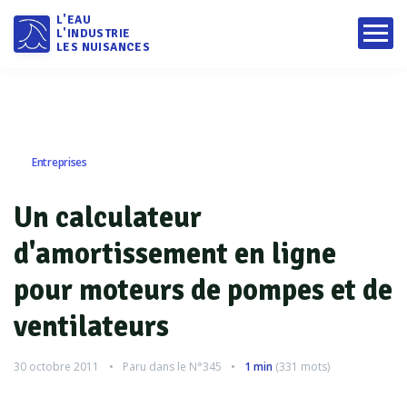
L'EAU
L'INDUSTRIE
LES NUISANCES
Entreprises
Un calculateur
d'amortissement en ligne
pour moteurs de pompes et de
ventilateurs
30 octobre 2011
Paru dans le
N°345
1 min
(
331
mots)